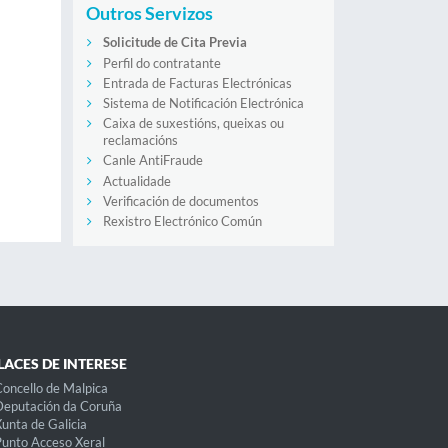
Outros Servizos
Solicitude de Cita Previa
Perfil do contratante
Entrada de Facturas Electrónicas
Sistema de Notificación Electrónica
Caixa de suxestións, queixas ou
reclamacións
Canle AntiFraude
Actualidade
Verificación de documentos
Rexistro Electrónico Común
LACES DE INTERESE
oncello de Malpica
eputación da Coruña
unta de Galicia
unto Acceso Xeral