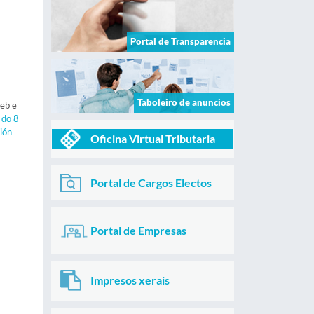
Portal de Transparencia
Taboleiro de anuncios
web e
 do 8
ión
Oficina Virtual Tributaria
Portal de Cargos Electos
Portal de Empresas
Impresos xerais