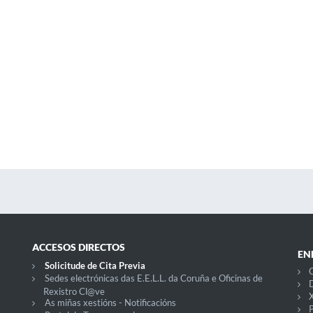
ACCESOS DIRECTOS
EN
Solicitude de Cita Previa
C
Sedes electrónicas das E.E.L.L. da Coruña e Oficinas de
D
Rexistro Cl@ve
X
As miñas xestións - Notificacións
P