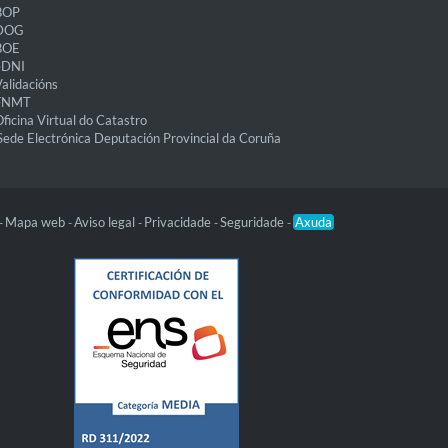
BOP
DOG
BOE
eDNI
alidacións
FNMT
ficina Virtual do Catastro
Sede Electrónica Deputación Provincial da Coruña
Mapa web
Aviso legal
Privacidade
Seguridade
Axuda
-
-
-
-
-