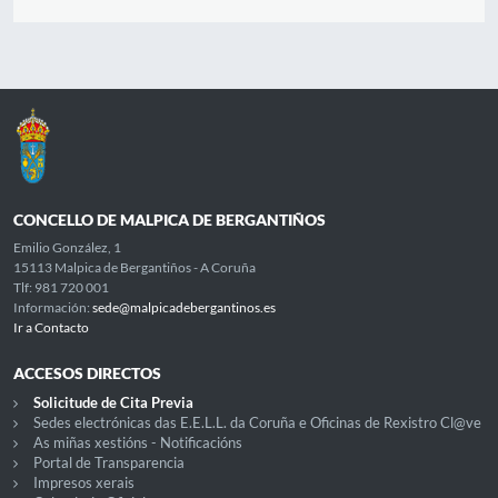
CONCELLO DE MALPICA DE BERGANTIÑOS
Emilio González, 1
15113 Malpica de Bergantiños - A Coruña
Tlf: 981 720 001
Información:
sede@malpicadebergantinos.es
Ir a Contacto
ACCESOS DIRECTOS
Solicitude de Cita Previa
Sedes electrónicas das E.E.L.L. da Coruña e Oficinas de Rexistro Cl@ve
As miñas xestións - Notificacións
Portal de Transparencia
Impresos xerais