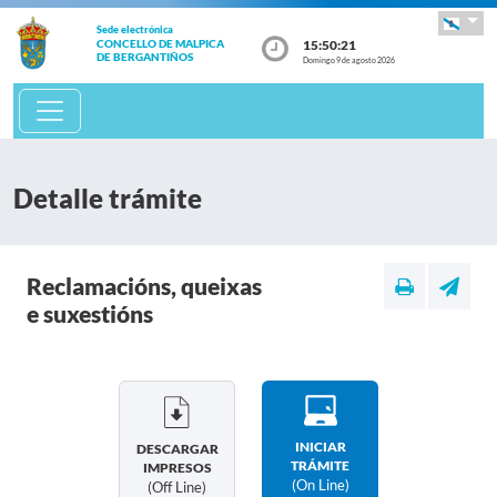
Sede electrónica
15:50:21
CONCELLO DE MALPICA
DE BERGANTIÑOS
Domingo 9 de agosto 2026
Detalle trámite
Reclamacións, queixas
e suxestións
INICIAR
DESCARGAR
TRÁMITE
IMPRESOS
(on Line)
(off Line)