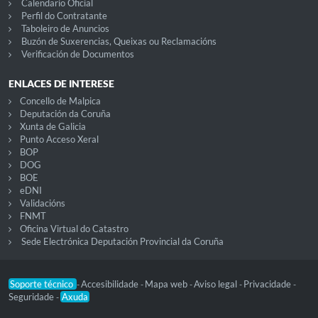
Calendario Oficial
Perfil do Contratante
Taboleiro de Anuncios
Buzón de Suxerencias, Queixas ou Reclamacións
Verificación de Documentos
ENLACES DE INTERESE
Concello de Malpica
Deputación da Coruña
Xunta de Galicia
Punto Acceso Xeral
BOP
DOG
BOE
eDNI
Validacións
FNMT
Oficina Virtual do Catastro
Sede Electrónica Deputación Provincial da Coruña
Soporte técnico
Accesibilidade
Mapa web
Aviso legal
Privacidade
-
-
-
-
-
Seguridade
Axuda
-