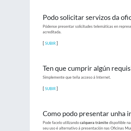
Podo solicitar servizos da of
Pódense presentar solicitudes telemáticas en repres
acreditada.
[
]
SUBIR
Ten que cumprir algún requi
Simplemente que teña acceso á Internet.
[
]
SUBIR
Como podo presentar unha ins
Pode facelo utilizando
calquera trámite
dispoñible n
seu uso é alternativo á presentación nas Oficinas Mun