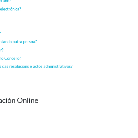
do ano?
electrónica?
?
sentando outra persoa?
r?
no Concello?
 das resolucións e actos administrativos?
ación Online