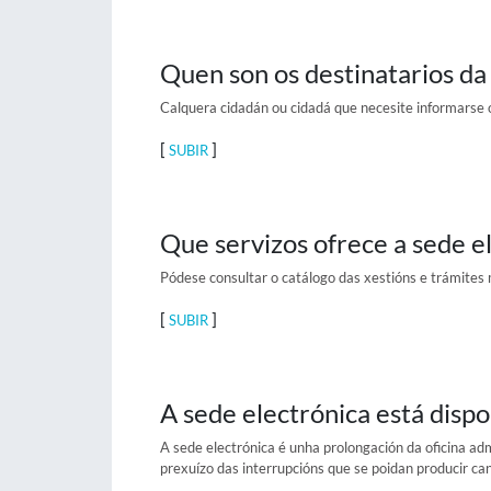
Quen son os destinatarios da
Calquera cidadán ou cidadá que necesite informarse o
[
]
SUBIR
Que servizos ofrece a sede e
Pódese consultar o catálogo das xestións e trámites m
[
]
SUBIR
A sede electrónica está dispo
A sede electrónica é unha prolongación da oficina adm
prexuízo das interrupcións que se poidan producir ca