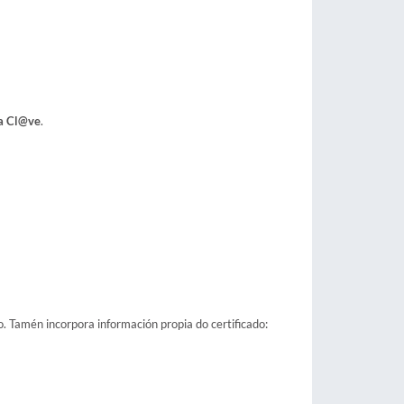
a Cl@ve
.
o. Tamén incorpora información propia do certificado: