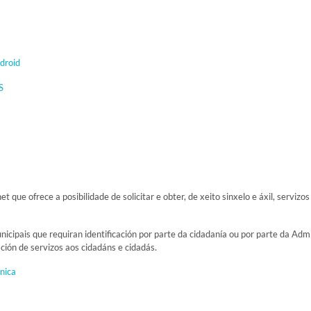
droid
S
t que ofrece a posibilidade de solicitar e obter, de xeito sinxelo e áxil, servi
icipais que requiran identificación por parte da cidadanía ou por parte da Adm
ación de servizos aos cidadáns e cidadás.
nica