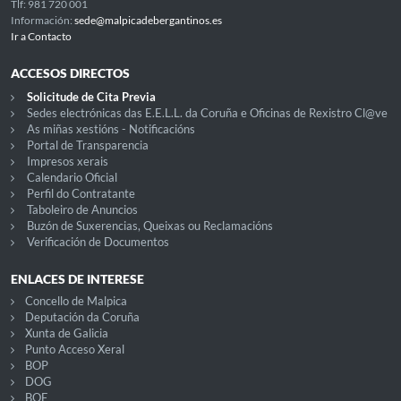
Tlf: 981 720 001
Información:
sede@malpicadebergantinos.es
Ir a Contacto
ACCESOS DIRECTOS
Solicitude de Cita Previa
Sedes electrónicas das E.E.L.L. da Coruña e Oficinas de Rexistro Cl@ve
As miñas xestións - Notificacións
Portal de Transparencia
Impresos xerais
Calendario Oficial
Perfil do Contratante
Taboleiro de Anuncios
Buzón de Suxerencias, Queixas ou Reclamacións
Verificación de Documentos
ENLACES DE INTERESE
Concello de Malpica
Deputación da Coruña
Xunta de Galicia
Punto Acceso Xeral
BOP
DOG
BOE