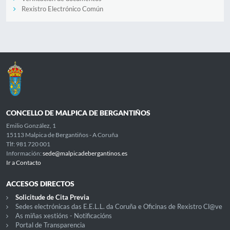
Rexistro Electrónico Común
CONCELLO DE MALPICA DE BERGANTIÑOS
Emilio González, 1
15113 Malpica de Bergantiños - A Coruña
Tlf: 981 720 001
Información:
sede@malpicadebergantinos.es
Ir a Contacto
ACCESOS DIRECTOS
Solicitude de Cita Previa
Sedes electrónicas das E.E.L.L. da Coruña e Oficinas de Rexistro Cl@ve
As miñas xestións - Notificacións
Portal de Transparencia