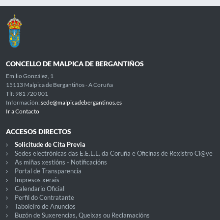
CONCELLO DE MALPICA DE BERGANTIÑOS
Emilio González, 1
15113 Malpica de Bergantiños - A Coruña
Tlf: 981 720 001
Información:
sede@malpicadebergantinos.es
Ir a Contacto
ACCESOS DIRECTOS
Solicitude de Cita Previa
Sedes electrónicas das E.E.L.L. da Coruña e Oficinas de Rexistro Cl@ve
As miñas xestións - Notificacións
Portal de Transparencia
Impresos xerais
Calendario Oficial
Perfil do Contratante
Taboleiro de Anuncios
Buzón de Suxerencias, Queixas ou Reclamacións